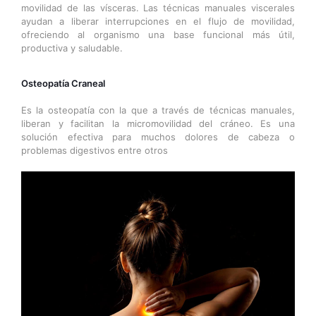
movilidad de las vísceras. Las técnicas manuales viscerales
ayudan a liberar interrupciones en el flujo de movilidad,
ofreciendo al organismo una base funcional más útil,
productiva y saludable.
Osteopatía Craneal
Es la osteopatía con la que a través de técnicas manuales,
liberan y facilitan la micromovilidad del cráneo. Es una
solución efectiva para muchos dolores de cabeza o
problemas digestivos entre otros