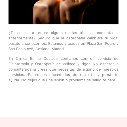
¿Te animas a probar alguna de las técnicas comentadas
anteriormente? Seguro que la osteopatía cambiará tu vida,
pásate a conocernos. Estamos situados en Plaza San Pedro y
San Pablo nº8, Coslada. Madrid.
En Clínica Emme Coslada contamos con un servicio de
Fisioterapia y Osteopatía de calidad y rigor. No esperes a
consultarnos si crees que necesitas de alguno de nuestros
servicios. Estaremos encantados de recibirte y prestarte
ayuda. No dejes que una lesión o problema de salud te pare.